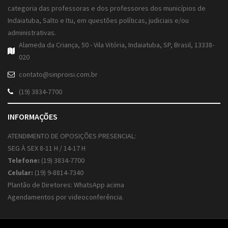
categoria das professoras e dos professores dos municípios de
Indaiatuba, Salto e Itu, em questões políticas, judiciais e/ou
administrativas.
Alameda da Criança, 50 - Vila Vitória, Indaiatuba, SP, Brasil, 13338-
020
contato@sinproisi.com.br
(19) 3834-7700
INFORMAÇÕES
ATENDIMENTO DE OPOSIÇÕES PRESENCIAL:
SEG À SEX 8-11 H / 14-17 H
Telefone:
(19) 3834-7700
Celular:
(19) 9-8814-7340
Plantão de Diretores: WhatsApp acima
Agendamentos por videoconferência.