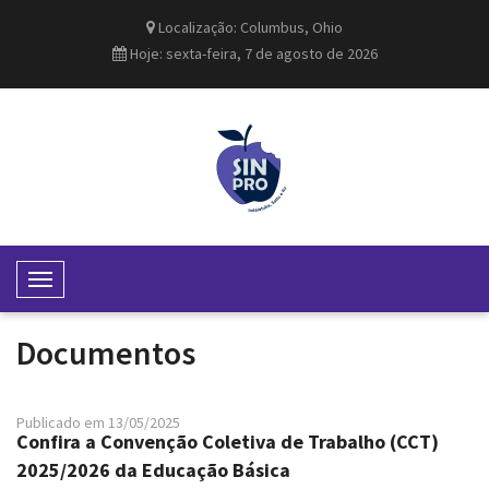
Localização: Columbus, Ohio
Hoje: sexta-feira, 7 de agosto de 2026
T
o
g
Documentos
g
l
e
Publicado em 13/05/2025
Confira a Convenção Coletiva de Trabalho (CCT)
N
2025/2026 da Educação Básica
a