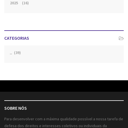
2025
(16)
CATEGORIAS
(39)
SOBRE NÓS
Para desenvolver com a máxima qualidade possível a nossa tarefa de
defesa dos direitos e interesses coletivos ou individuais da